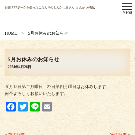
t
日吉 SPFポークを使ったこだわりのとんかつ屋さん｢とんかつ和栗｣
o
Menu
g
g
l
e
n
HOME
5月お休みのお知らせ
a
v
i
g
a
5月お休みのお知らせ
t
i
2024年4月26日
o
n
５月13日第二月曜日、27日第四月曜日はお休みします。
何卒よろしくお願いいたします。
Fa
T
Li
E
ce
wi
ne
m
bo
tte
ail
«
前の記事
次の記事
»