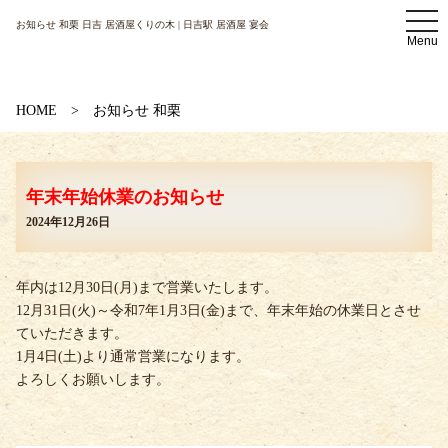
t
お知らせ 和栗 日吉 居酒屋くりの木 | 日吉駅 居酒屋 宴会
o
Menu
g
g
l
e
n
HOME
お知らせ 和栗
a
v
i
g
a
年末年始休業のお知らせ
t
i
2024年12月26日
o
n
年内は12月30日(月)まで営業いたします。
12月31日(火)～令和7年1月3日(金)まで、年末年始の休業日とさせ
ていただきます。
1月4日(土)より通常営業になります。
よろしくお願いします。