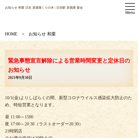
t
お知らせ 和栗 日吉 居酒屋くりの木 | 日吉駅 居酒屋 宴会
o
Menu
g
g
l
e
n
HOME
お知らせ 和栗
a
v
i
g
a
緊急事態宣言解除による営業時間変更と定休日の
t
i
お知らせ
o
n
2021年9月30日
10/1(金)よりしばらくの間、新型コロナウイルス感染拡大防止のた
め、時短営業となります。
昼 11:00～1500
夜 17:00～20:30（ラストオーダー20:30）
21時閉店