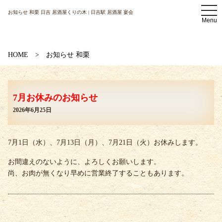
t
お知らせ 和栗 日吉 居酒屋くりの木 | 日吉駅 居酒屋 宴会
o
Menu
g
g
l
e
n
HOME
お知らせ 和栗
a
v
i
g
a
7月お休みのお知らせ
t
i
2026年6月25日
o
n
7月1日（水）、7月13日（月）、7月21日（火）お休みします。
お間違えのないように、よろしくお願いします。
尚、お肉が無くなり早めに営業終了することもあります。