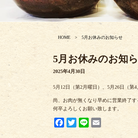
HOME
5月お休みのお知らせ
5月お休みのお知
2025年4月30日
5月12日（第2月曜日）、5月26日（
尚、お肉が無くなり早めに営業終了す
何卒よろしくお願い致します。
Fa
T
Li
E
ce
wi
ne
m