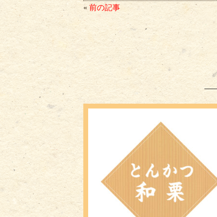
bo
tte
ail
«
前の記事
ok
r