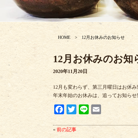
HOME
12月お休みのお知らせ
12月お休みのお知
2020年11月20日
12月も変わらず、第三月曜日はお休み
年末年始のお休みは、追ってお知らせ
Fa
T
Li
E
ce
wi
ne
m
bo
tte
ail
«
前の記事