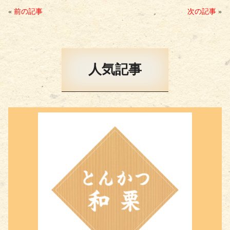
ok
r
«
前の記事
次の記事
»
人気記事