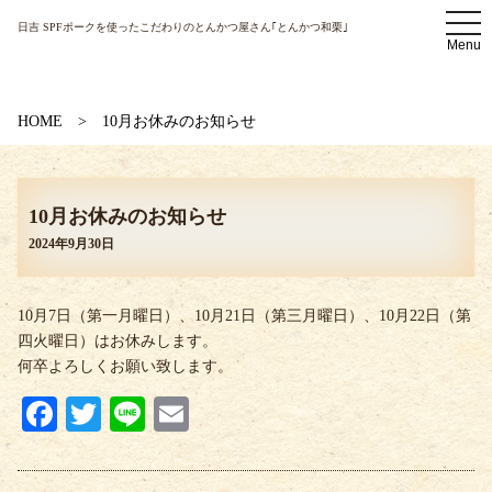
t
日吉 SPFポークを使ったこだわりのとんかつ屋さん｢とんかつ和栗｣
o
Menu
g
g
l
e
n
HOME
10月お休みのお知らせ
a
v
i
g
a
10月お休みのお知らせ
t
i
2024年9月30日
o
n
10月7日（第一月曜日）、10月21日（第三月曜日）、10月22日（第
四火曜日）はお休みします。
何卒よろしくお願い致します。
Fa
T
Li
E
ce
wi
ne
m
bo
tte
ail