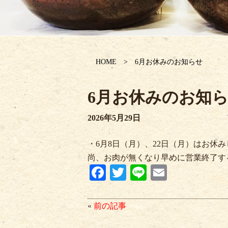
HOME
6月お休みのお知らせ
6月お休みのお知
2026年5月29日
・6月8日（月）、22日（月）はお休
尚、お肉が無くなり早めに営業終了す
Fa
T
Li
E
ce
wi
ne
m
bo
tte
ail
«
前の記事
ok
r