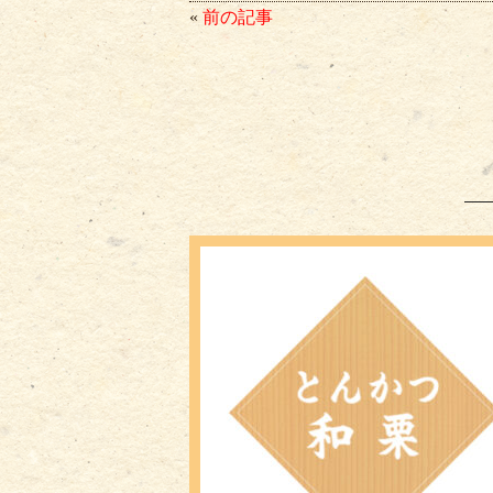
bo
tte
ail
«
前の記事
ok
r