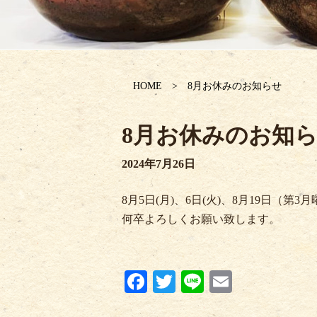
HOME
8月お休みのお知らせ
8月お休みのお知
2024年7月26日
8月5日(月)、6日(火)、8月19日（第
何卒よろしくお願い致します。
Fa
T
Li
E
ce
wi
ne
m