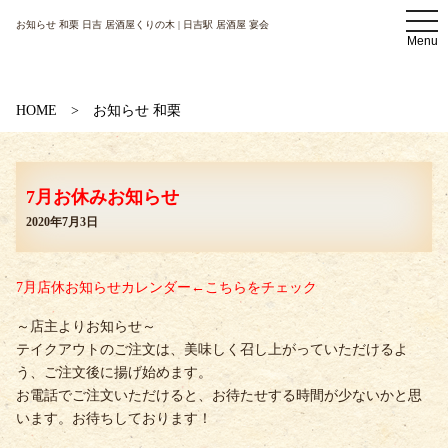
t
お知らせ 和栗 日吉 居酒屋くりの木 | 日吉駅 居酒屋 宴会
o
Menu
g
g
l
e
n
HOME
お知らせ 和栗
a
v
i
g
a
7月お休みお知らせ
t
i
2020年7月3日
o
n
7月店休お知らせカレンダー←こちらをチェック
～店主よりお知らせ～
テイクアウトのご注文は、美味しく召し上がっていただけるよ
う、ご注文後に揚げ始めます。
お電話でご注文いただけると、お待たせする時間が少ないかと思
います。お待ちしております！