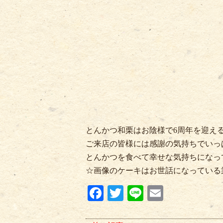
とんかつ和栗はお陰様で6周年を迎え
ご来店の皆様には感謝の気持ちでいっ
とんかつを食べて幸せな気持ちになって
☆画像のケーキはお世話になっている
Fa
T
Li
E
ce
wi
ne
m