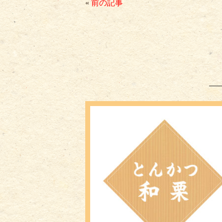
bo
tte
ail
«
前の記事
ok
r